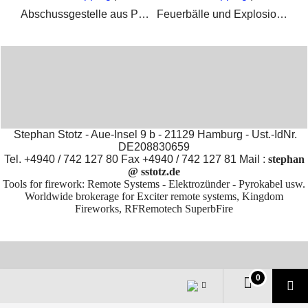
Abschussgestelle aus PE und Aluminium für Vulkane, Singleshots, Feuertöpfe und Kometen.
Feuerbälle und Explosionen mit Lycopodium oder Lyco-Ersatz für SFX und Schadensdarstellung oder Unfalldarstellung
Stephan Stotz - Aue-Insel 9 b - 21129 Hamburg - Ust.-IdNr.
DE208830659
Tel. +4940 / 742 127 80 Fax +4940 / 742 127 81 Mail :
stephan
@ sstotz.de
Tools for firework: Remote Systems - Elektrozünder - Pyrokabel usw.
Worldwide brokerage for Exciter remote systems, Kingdom
Fireworks, RFRemotech SuperbFire
To create online store
ShopFactory eCommerce
software was used.
0