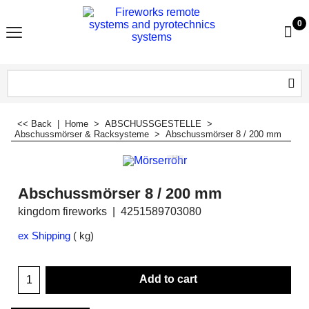
0
<< Back
|
Home
>
ABSCHUSSGESTELLE
>
Abschussmörser & Racksysteme
>
Abschussmörser 8 / 200 mm
Abschussmörser 8 / 200 mm
kingdom fireworks
4251589703080
ex Shipping
kg
Add to cart