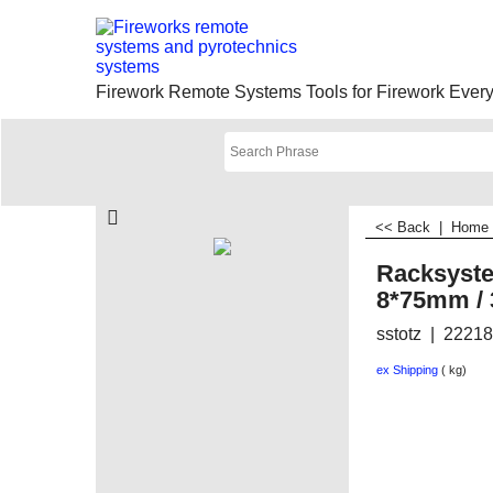
Firework Remote Systems Tools for Firework Everyt
<< Back
|
Home
Racksyste
8*75mm / 3
sstotz
22218
ex Shipping
kg