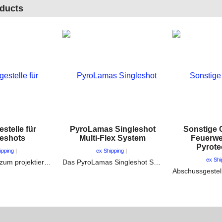
oducts
stelle für
PyroLamas Singleshot
Sonstige G
leshots
Multi-Flex System
Feuerwe
Pyrote
ipping
ex Shipping
ex Shi
Winkelgestelle zum projektieren von Singleshots und Feuertöpfe im Feuerwerk bei Musikfeuerwerken. Ideal auch für Profi-Pyrotechniker
Das PyroLamas Singleshot System ist Flexibel, leicht zu Handhaben und Robust