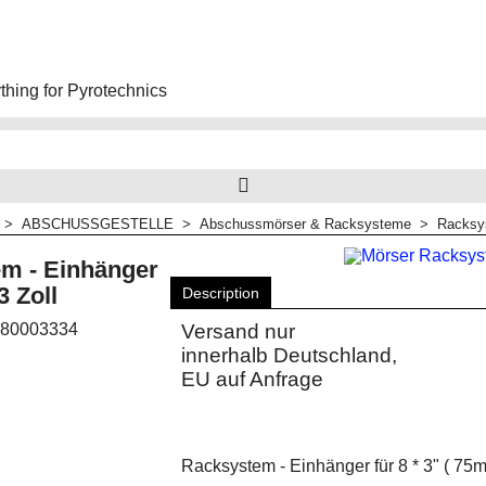
hing for Pyrotechnics
>
ABSCHUSSGESTELLE
>
Abschussmörser & Racksysteme
>
Racksys
m - Einhänger
 Zoll
Description
80003334
Versand nur
innerhalb Deutschland,
EU auf Anfrage
Racksystem - Einhänger für 8 * 3" ( 75