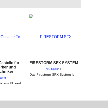
estelle für
FIRESTORM SFX SYSTEM
rker und
ex Shipping
chniker
Das Firestorm SFX System ist ein zuverlässiges Zündsystem für Feuerwerke und SFX Pyrotechnik. Gerade seine kleinen Module machen es Ideal für SFX und die Unfalldarstellung in Schadensfall
pping
Abschussgestelle aus PE und Aluminium für Vulkane, Singleshots, Feuertöpfe und Kometen.