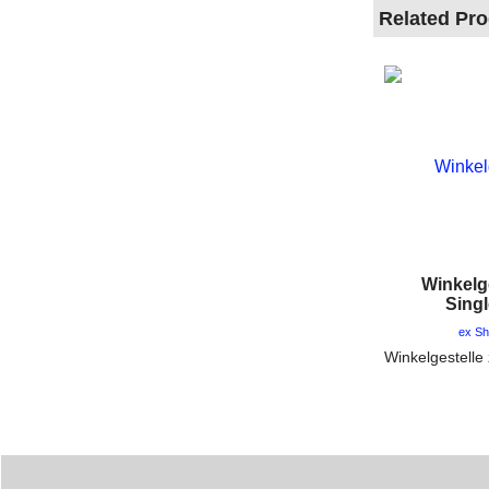
Related Pr
Winkelge
Sing
ex Sh