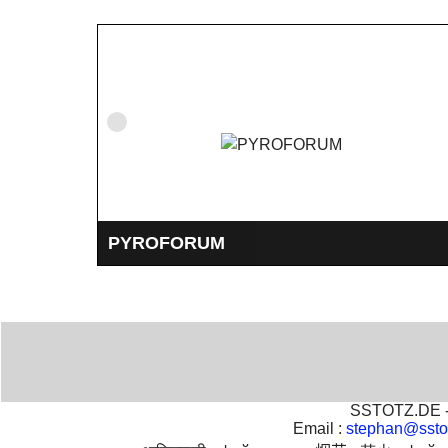
PYROFORUM
Wie in jedem Jahr bin ich auch beim nächstenmal
wieder auf dem Pyroforum vertreten
SSTOTZ.DE - 
Email :
stephan@ssto