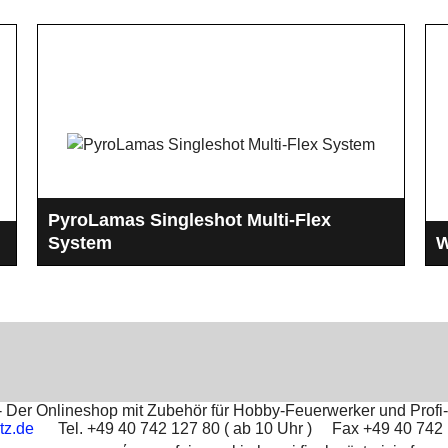
PyroLamas Singleshot Multi-Flex
System
W
Das PyroLamas Singleshot System ist Flexibel,
W
leicht zu Handhaben und Robust
F
I
Der Onlineshop mit Zubehör für Hobby-Feuerwerker und Profi-
tz.de
Tel. +49 40 742 127 80 ( ab 10 Uhr ) Fax +49 40 74