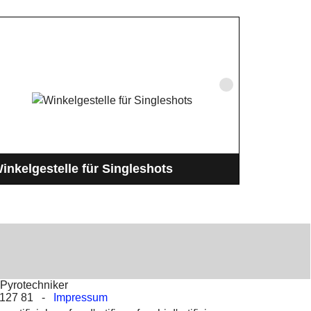
inkelgestelle für Singleshots
inkelgestelle zum projektieren von Singleshots und
euertöpfe im Feuerwerk bei Musikfeuerwerken.
deal auch für Profi-Pyrotechniker
Pyrotechniker
2 127 81 -
Impressum