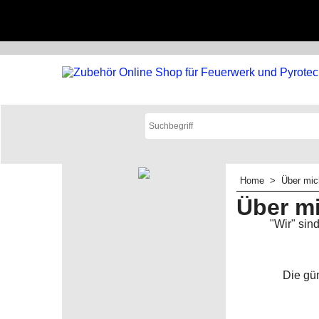
Home
>
Über mic
Über m
"Wir" sin
Die gü