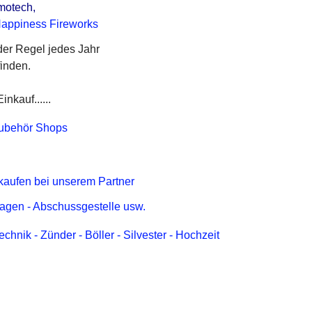
otech,
appiness Fireworks
 der Regel jedes Jahr
finden.
nkauf......
kaufen bei unserem Partner