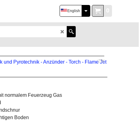
0
English
 mit normalem Feuerzeug Gas
d
ündschnur
chtigen Boden