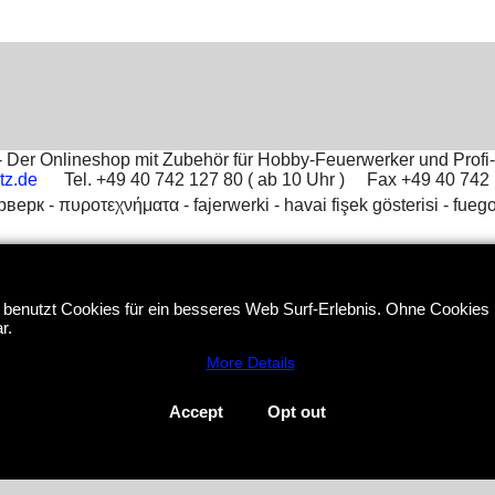
Der Onlineshop mit Zubehör für Hobby-Feuerwerker und Profi-
tz.de
Tel. +49 40 742 127 80 ( ab 10 Uhr ) Fax +49 40 74
рверк -
πυροτεχνήματα -
fajerwerki -
havai fişek gösterisi -
fuego
To create online store
ShopFactory eCommerce
software was used.
 benutzt Cookies für ein besseres Web Surf-Erlebnis. Ohne Cookies i
r.
More Details
Accept
Opt out