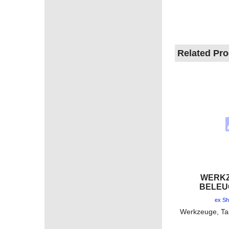
Related Pr
WERKZ
BELEU
ex Sh