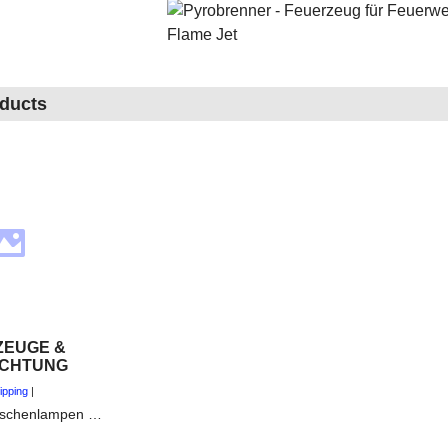
oducts
EUGE &
CHTUNG
ipping
Werkzeuge, Taschenlampen und Lampen, die man als Hobby Feuerwerker und Profi Pyrotechniker brauchen kann.