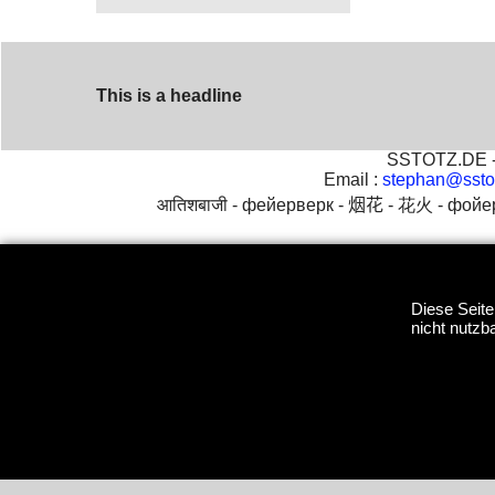
This is a headline
SSTOTZ.DE - 
Email :
stephan@ssto
आतिशबाजी -
фейерверк -
烟花 -
花火 -
фойе
Diese Seite
nicht nutzba