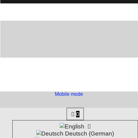
Zündmodul für Stepperläufe
bei Shows und Spezialeffekten
KFE 2295 Kabelklemmen 100er Beutel
Benutzt man zum verleiten mit Elektrozünder
Mobile mode
To create online store
ShopFactory eCommerce
software was used.
0
Deutsch (German)