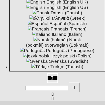
English (English UK)
500 Meter Pyrokabel zum verlängern
English (English US)
Dansk (Danish)
Pyrokabel zum verlängern der Kabellängen bei Elektrozündern
ελληνικά (Greek)
Español (Spanish)
Français (French)
Italiano (Italian)
Norsk
(bokmål) (Norwegian (Bokmal))
Português (Portuguese)
język polski (Polish)
Svenska (Swedish)
E-Zünder 2m Kabel
Türkçe (Turkish)
50er Schachtel Brückenanzünder ( A-Zünder )