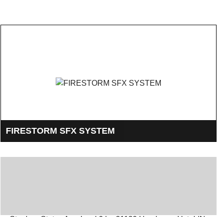
FIRESTORM SFX SYSTEM
Das Firestorm SFX System ist ein zuverlässiges Zündsystem
für Feuerwerke und SFX Pyrotechnik. Gerade seine kleinen
Module machen es Ideal für SFX und die Unfalldarstellung in
Schadensfall