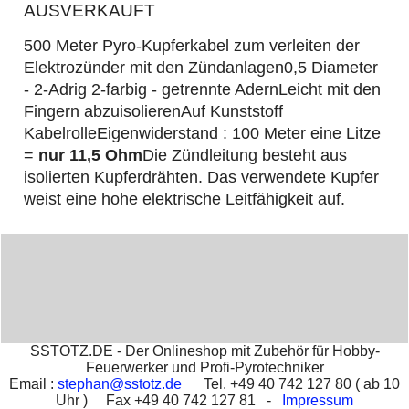
AUSVERKAUFT
500 Meter Pyro-Kupferkabel zum verleiten der
Elektrozünder mit den Zündanlagen
0,5 Diameter
- 2-Adrig 2-farbig - getrennte Adern
Leicht mit den
Fingern abzuisolieren
Auf Kunststoff
Kabelrolle
Eigenwiderstand : 100 Meter eine Litze
=
nur
11,5 Ohm
Die Zündleitung besteht aus
isolierten Kupferdrähten. Das verwendete Kupfer
weist eine hohe elektrische Leitfähigkeit auf.
SSTOTZ.DE - Der Onlineshop mit Zubehör für Hobby-
Feuerwerker und Profi-Pyrotechniker
Email :
stephan@sstotz.de
Tel. +49 40 742 127 80 ( ab 10
Uhr ) Fax +49 40 742 127 81 -
Impressum