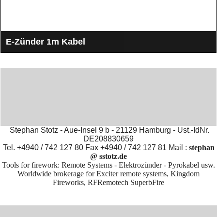
E-Zünder 1m Kabel
Elektrozünder mit 1 Meter langem Kabel
Stephan Stotz - Aue-Insel 9 b - 21129 Hamburg - Ust.-IdNr.
DE208830659
Tel. +4940 / 742 127 80 Fax +4940 / 742 127 81 Mail :
stephan
@ sstotz.de
500 Meter Pyrokabel
Tools for firework: Remote Systems - Elektrozünder - Pyrokabel usw.
zum verlängern der E-Zünder zur Zündanlage
Worldwide brokerage for Exciter remote systems, Kingdom
Fireworks, RFRemotech SuperbFire
To create online store