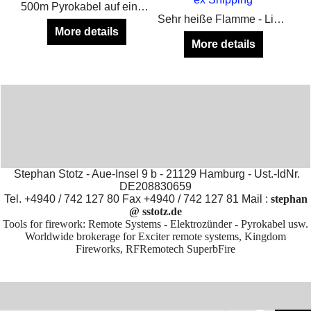
500m Pyrokabel auf einer stabilen Rolle, zum verlängern von Elektrozündern
Sehr heiße Flamme - Liegt gut in der Hand - Nachfüllbar mit normalem Feuerzeuggas
More details
More details
Stephan Stotz - Aue-Insel 9 b - 21129 Hamburg - Ust.-IdNr.
DE208830659
Tel. +4940 / 742 127 80 Fax +4940 / 742 127 81 Mail :
stephan
@ sstotz.de
Tools for firework: Remote Systems - Elektrozünder - Pyrokabel usw.
Worldwide brokerage for Exciter remote systems, Kingdom
Fireworks, RFRemotech SuperbFire
To create online store
ShopFactory eCommerce
software was used.