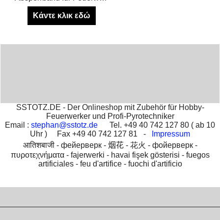
Κάντε κλικ εδώ
SSTOTZ.DE - Der Onlineshop mit Zubehör für Hobby-
Feuerwerker und Profi-Pyrotechniker
Email :
stephan@sstotz.de
Tel. +49 40 742 127 80 ( ab 10
Uhr ) Fax +49 40 742 127 81 -
Impressum
आतिशबाजी -
фейерверк -
烟花 -
花火 -
фойерверк -
πυροτεχνήματα -
fajerwerki -
havai fişek gösterisi -
fuegos
artificiales -
feu d'artifice -
fuochi d'artificio
To create online store
ShopFactory eCommerce
software was used.