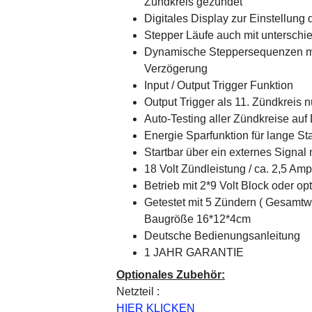
Zündkreis gezündet
Digitales Display zur Einstellung 
Stepper Läufe auch mit untersch
Dynamische Steppersequenzen mi
Verzögerung
Input / Output Trigger Funktion
Output Trigger als 11. Zündkreis n
Auto-Testing aller Zündkreise au
Energie Sparfunktion für lange St
Startbar über ein externes Signal 
18 Volt Zündleistung / ca. 2,5 Am
Betrieb mit 2*9 Volt Block oder op
Getestet mit 5 Zündern ( Gesamtw
Baugröße 16*12*4cm
Deutsche Bedienungsanleitung
1 JAHR GARANTIE
Optionales Zubehör:
Netzteil :
HIER KLICKEN