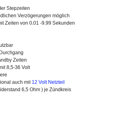
der Stepzeiten
iedlichen Verzögerungen möglich
t Zeiten von 0.01 -9.99 Sekunden
utzbar
f Durchgang
andby Zeiten
mit 8,5-36 Volt
pere
tional auch mit
12 Volt Netzteil
iderstand 6,5 Ohm ) je Zündkreis