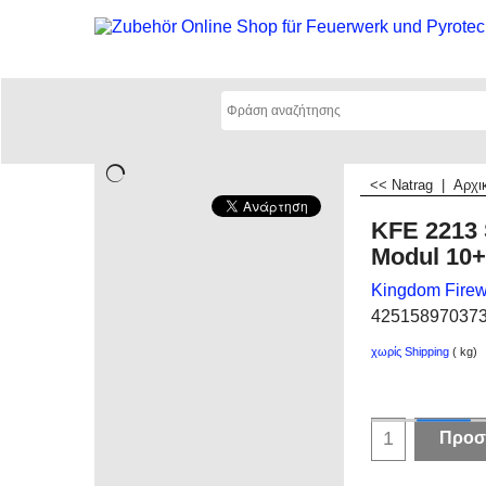
<< Natrag
|
Αρχι
KFE 2213 
Modul 10
Kingdom Firew
42515897037
χωρίς Shipping
kg
Προσ