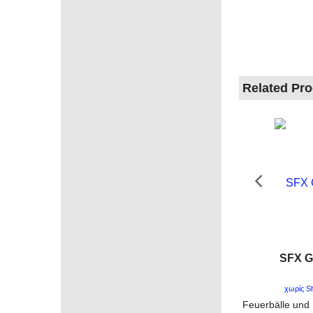
Related Pr
SFX G
χωρίς S