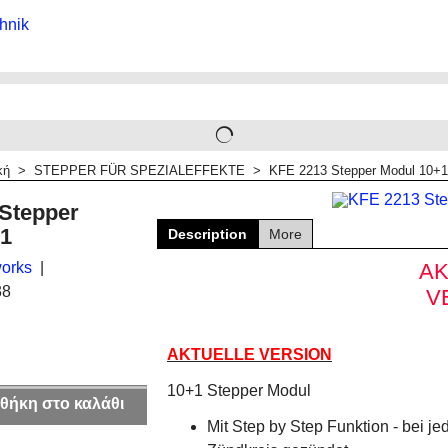
κή
>
STEPPER FÜR SPEZIALEFFEKTE
>
KFE 2213 Stepper Modul 10+1
Stepper
+1
Description
More
orks
AK
38
V
AKTUELLE VERSION
10+1 Stepper Modul
θήκη στο καλάθι
Mit Step by Step Funktion - bei j