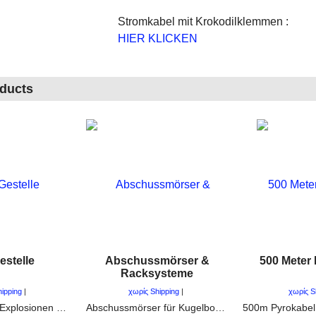
Stromkabel mit Krokodilklemmen :
HIER KLICKEN
oducts
estelle
Abschussmörser &
500 Meter
Racksysteme
hipping
χωρίς Shipping
χωρίς S
Feuerbälle und Explosionen mit Lycopodium oder Lyco-Ersatz für SFX und Schadensdarstellung oder Unfalldarstellung
Abschussmörser für Kugelbomben und Zylinderbomben. Alle größen von 2" bis 16" ( 50mm - 400mm )