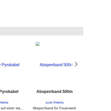
 Pyrokabel
Absperrband 500m
Energizer Indu
Blo
hipping
χωρίς Shipping
χωρίς Sh
500m Pyrokabel auf einer stabilen Rolle, zum verlängern von Elektrozündern
Absperrband für Feuerwerk