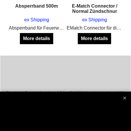
Absperrband 500m
E-Match Connector /
Normal Zündschnur
ex Shipping
ex Shipping
Absperrband für Feuerwerk
EMatch Connector für die Schnelle Verbindung von Zünder und Zündschnur auf dem Abbrennplatz
More details
More details
Stephan Stotz - Aue-Insel 9 b - 21129 Hamburg - Ust.-IdNr.
DE208830659
Tel. +4940 / 742 127 80 Fax +4940 / 742 127 81 Mail :
stephan
@ sstotz.de
Tools for firework: Remote Systems - Elektrozünder - Pyrokabel usw.
Worldwide brokerage for Exciter remote systems, Kingdom
Fireworks, RFRemotech SuperbFire