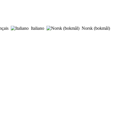
nçais
Italiano
Norsk (bokmål)