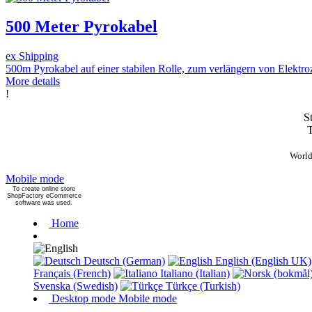
500 Meter Pyrokabel
ex Shipping
500m Pyrokabel auf einer stabilen Rolle, zum verlängern von Elektr
More details
!
St
T
World
Mobile mode
To create online store
ShopFactory eCommerce
software was used.
Home
Deutsch (German)
English (English UK)
Français (French)
Italiano (Italian)
Svenska (Swedish)
Türkçe (Turkish)
Desktop mode
Mobile mode