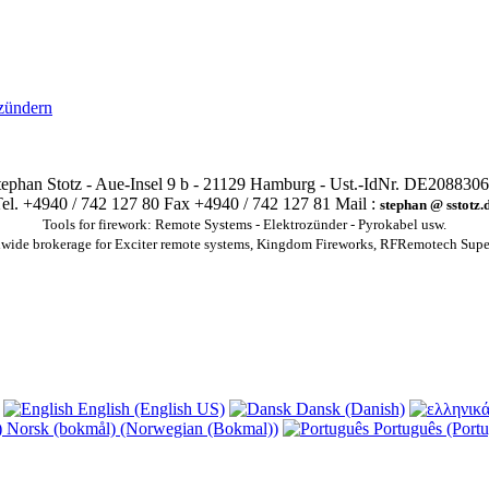
ozündern
ephan Stotz - Aue-Insel 9 b - 21129 Hamburg - Ust.-IdNr. DE208830
el. +4940 / 742 127 80 Fax +4940 / 742 127 81 Mail :
stephan @ sstotz.
Tools for firework: Remote Systems - Elektrozünder - Pyrokabel usw.
wide brokerage for Exciter remote systems, Kingdom Fireworks, RFRemotech Supe
English (English US)
Dansk (Danish)
Norsk (bokmål) (Norwegian (Bokmal))
Português (Portu