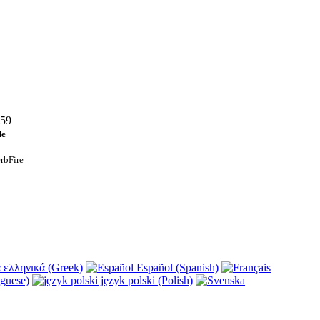
659
de
rbFire
ελληνικά (Greek)
Español (Spanish)
guese)
język polski (Polish)