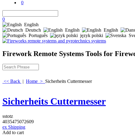
0
0
English
Deutsch
English
English
Português
język polski
Sv
Firework Remote Systems Tools for Firewo
<< Back
|
Home
>
Sicherheits Cuttermesser
Sicherheits Cuttermesser
sstotz
4035475072609
ex Shipping
Add to cart