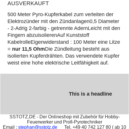
AUSVERKAUFT
500 Meter Pyro-Kupferkabel zum verleiten der
Elektrozünder mit den Zündanlagen
0,5 Diameter
- 2-Adrig 2-farbig - getrennte Adern
Leicht mit den
Fingern abzuisolieren
Auf Kunststoff
Kabelrolle
Eigenwiderstand : 100 Meter eine Litze
=
nur
11,5 Ohm
Die Zündleitung besteht aus
isolierten Kupferdrähten. Das verwendete Kupfer
weist eine hohe elektrische Leitfähigkeit auf.
This is a headline
SSTOTZ.DE - Der Onlineshop mit Zubehör für Hobby-
Feuerwerker und Profi-Pyrotechniker
Email :
stephan@sstotz.de
Tel. +49 40 742 127 80 ( ab 10