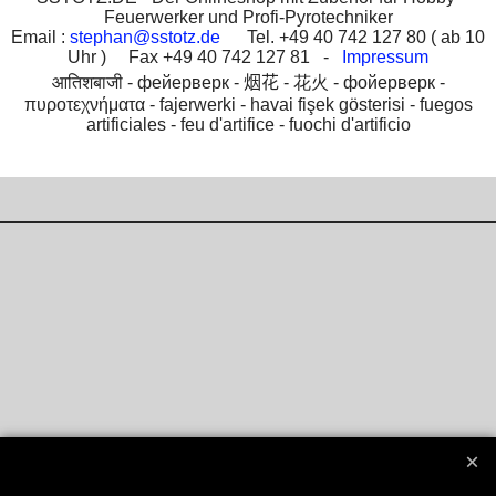
Feuerwerker und Profi-Pyrotechniker
Email :
stephan@sstotz.de
Tel. +49 40 742 127 80 ( ab 10
Uhr ) Fax +49 40 742 127 81 -
Impressum
आतिशबाजी -
фейерверк -
烟花 -
花火 -
фойерверк -
πυροτεχνήματα -
fajerwerki -
havai fişek gösterisi -
fuegos
artificiales -
feu d'artifice -
fuochi d'artificio
To create online store
ShopFactory eCommerce
software was used.