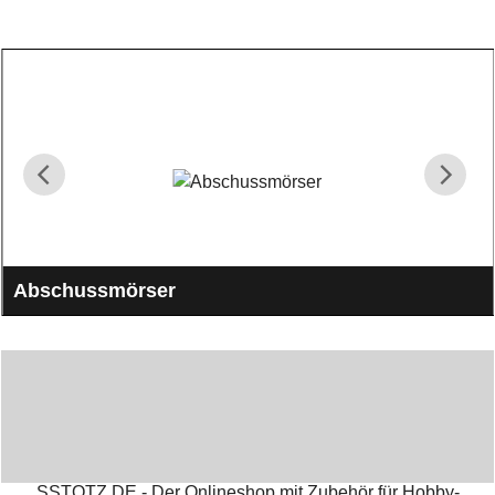
Abschussmörser
Abschussmörser für Kugelbomben und Zylinderbomben. Alle
größen von 2" bis 16" ( 50mm - 400mm )
SSTOTZ.DE - Der Onlineshop mit Zubehör für Hobby-