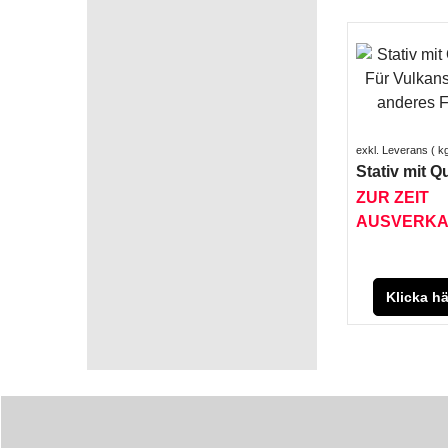
pro
infor
exkl. Leverans
k
Stativ mit Q
ZUR ZEIT
AUSVERKA
Klicka hä
pro
infor