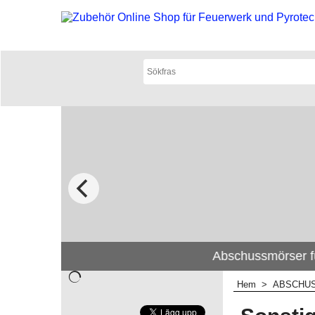
Abschussmörser f
Hem
>
ABSCHU