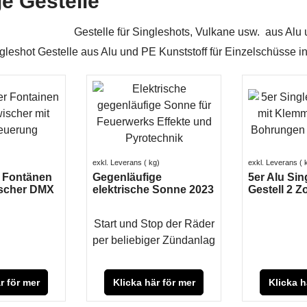
e Gestelle
Gestelle für Singleshots, Vulkane usw. aus Alu 
exkl. Leverans
kg
exkl. Leverans
r Fontänen
Gegenläufige
5er Alu Sin
scher DMX
elektrische Sonne 2023
Gestell 2 Z
Start und Stop der Räder
per beliebiger Zündanlage
r för mer
Klicka här för mer
Klicka h