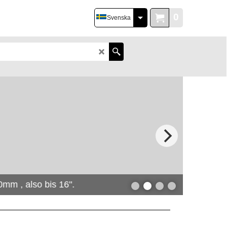
0
Svenska
m , also bis 16".