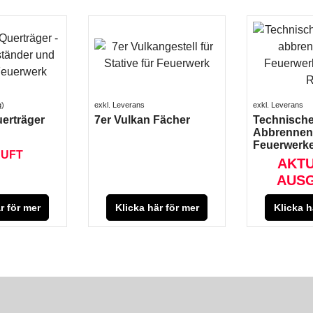
dukt
produkt
pro
mation
information
infor
g
exkl. Leverans
exkl. Leverans
uerträger
7er Vulkan Fächer
Technische
Abbrennen
Feuerwerk
UFT
AKT
AUSG
r för mer
Klicka här för mer
Klicka h
dukt
produkt
pro
mation
information
infor