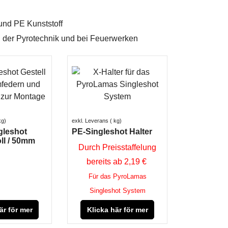
und PE Kunststoff
kg
exkl. Leverans
kg
gleshot
PE-Singleshot Halter
oll / 50mm
Durch Preisstaffelung
bereits ab 2,19 €
Für das PyroLamas
Singleshot System
är för mer
Klicka här för mer