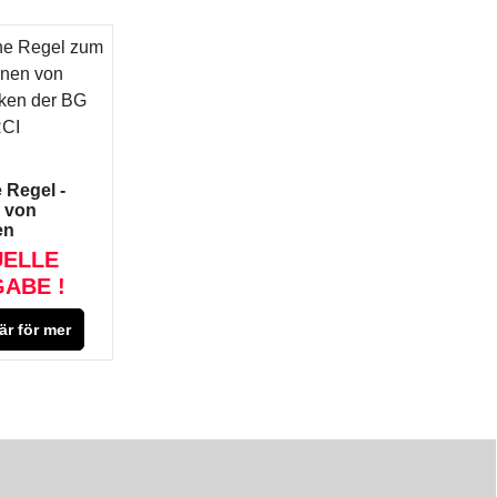
dukt
produkt
mation
information
 Regel -
 von
en
UELLE
ABE !
är för mer
dukt
mation