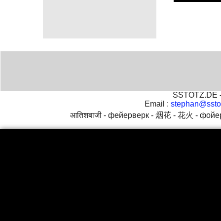
için burayı
SSTOTZ.DE - 
Email :
stephan@ssto
आतिशबाजी -
фейерверк -
烟花 -
花火 -
фойе