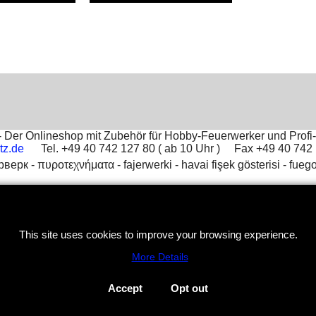
 tıklayınınız
için burayı tıklayınınız
Der Onlineshop mit Zubehör für Hobby-Feuerwerker und Profi-
tz.de
Tel. +49 40 742 127 80 ( ab 10 Uhr ) Fax +49 40 74
рверк -
πυροτεχνήματα -
fajerwerki -
havai fişek gösterisi -
fuego
To create online store
ShopFactory eCommerce
software was used.
This site uses cookies to improve your browsing experience.
More Details
Accept
Opt out