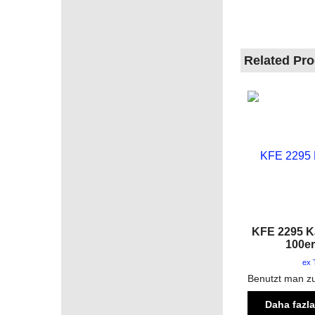
Related Pr
KFE 2295 
100er
ex 
Daha fazla