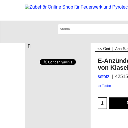
<< Geri
|
Ana Sa
E-Anzünd
von Klase
sstotz
42515
ex Teslim