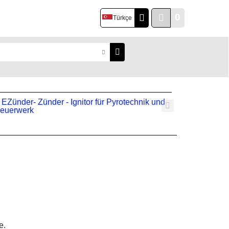
0
Türkçe
e.