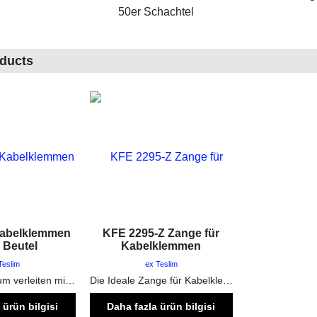
50er Schachtel
oducts
Kabelklemmen
KFE 2295-Z Zange für
 Beutel
Kabelklemmen
Teslim
ex Teslim
Benutzt man zum verleiten mit Elektrozünder
Die Ideale Zange für Kabelklemmen. Quetschbereich und Schneidebereich vorhanden
 ürün bilgisi
Daha fazla ürün bilgisi