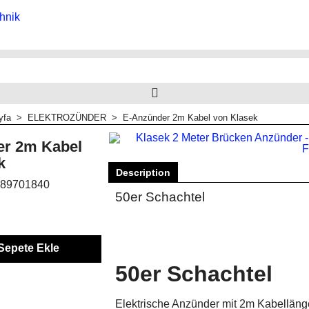
yfa
>
ELEKTROZÜNDER
>
E-Anzünder 2m Kabel von Klasek
er 2m Kabel
k
Description
89701840
50er Schachtel
Sepete Ekle
50er Schachtel
Elektrische Anzünder mit 2m Kabelläng