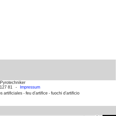
Pyrotechniker
2 127 81 -
Impressum
s artificiales -
feu d'artifice -
fuochi d'artificio