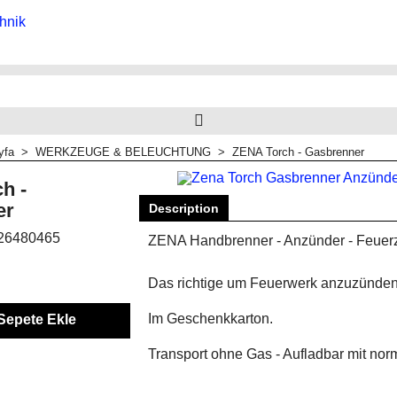
yfa
>
WERKZEUGE & BELEUCHTUNG
>
ZENA Torch - Gasbrenner
h -
er
Description
26480465
ZENA Handbrenner - Anzünder - Feuer
Das richtige um Feuerwerk anzuzünden.
Im Geschenkkarton.
Sepete Ekle
Transport ohne Gas - Aufladbar mit n