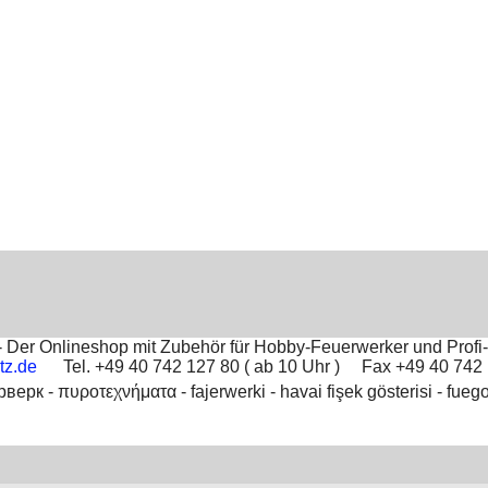
Der Onlineshop mit Zubehör für Hobby-Feuerwerker und Profi-
tz.de
Tel. +49 40 742 127 80 ( ab 10 Uhr ) Fax +49 40 74
рверк -
πυροτεχνήματα -
fajerwerki -
havai fişek gösterisi -
fuego
To create online store
ShopFactory eCommerce
software was used.