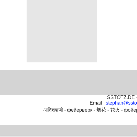
SSTOTZ.DE - 
Email :
stephan@ssto
आतिशबाजी -
фейерверк -
烟花 -
花火 -
фойе