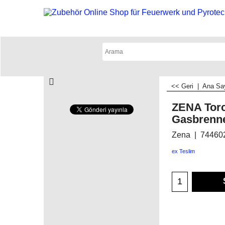
<< Geri
|
Ana Sa
ZENA Torc
Gasbrenn
Zena
74460
ex Teslim