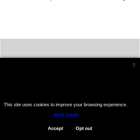
si
ız
SSTOTZ.DE - Der Onlineshop mit Zubehör für Hobby-
Feuerwerker und Profi-Pyrotechniker
Email :
stephan@sstotz.de
Tel. +49 40 742 127 80 ( ab 10
Uhr ) Fax +49 40 742 127 81 -
Impressum
आतिशबाजी -
фейерверк -
烟花 -
花火 -
фойерверк -
This site uses cookies to improve your browsing experience.
πυροτεχνήματα -
fajerwerki -
havai fişek gösterisi -
fuegos
More Details
artificiales -
feu d'artifice -
fuochi d'artificio
Accept
Opt out
To create online store
ShopFactory eCommerce