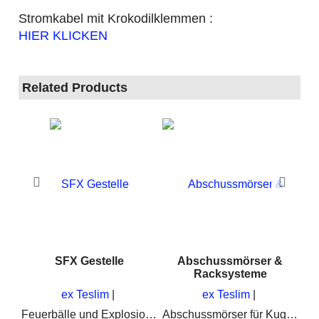
Stromkabel mit Krokodilklemmen :
HIER KLICKEN
Related Products
 9
SFX Gestelle
Abschussmörser &
Racksysteme
ex Teslim
ex Teslim
Zuverlässige Power, wie man es in der Pyrotechnik braucht
Feuerbälle und Explosionen mit Lycopodium oder Lyco-Ersatz für SFX und Schadensdarstellung oder Unfalldarstellung
Abschussmörser für Kugelbomben und Zylinderbomben. Alle größen von 2" bis 16" ( 50mm - 400mm )