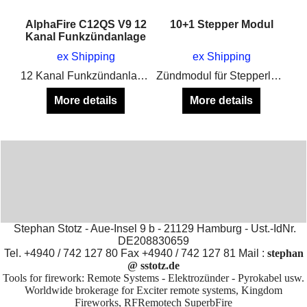
AlphaFire C12QS V9 12
10+1 Stepper Modul
Kanal Funkzündanlage
ex Shipping
ex Shipping
12 Kanal Funkzündanlage mit einzelnen Modulen
Zündmodul für Stepperläufe und Spezial Effekte SFX wie Maschinengewehr Salven
More details
More details
Stephan Stotz - Aue-Insel 9 b - 21129 Hamburg - Ust.-IdNr.
DE208830659
Tel. +4940 / 742 127 80 Fax +4940 / 742 127 81 Mail :
stephan
@ sstotz.de
Tools for firework: Remote Systems - Elektrozünder - Pyrokabel usw.
Worldwide brokerage for Exciter remote systems, Kingdom
Fireworks, RFRemotech SuperbFire