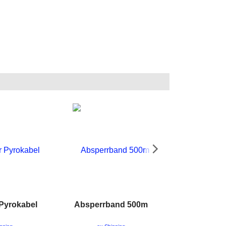
 Pyrokabel
Absperrband 500m
Energizer Indu
Blo