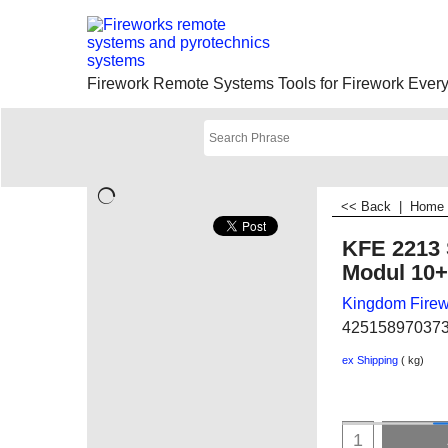
Firework Remote Systems Tools for Firework Everyt
<< Back
|
Home
KFE 2213 
Modul 10
Kingdom Firew
42515897037
ex Shipping
kg