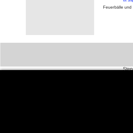
ex Shi
Steph
Tel
World