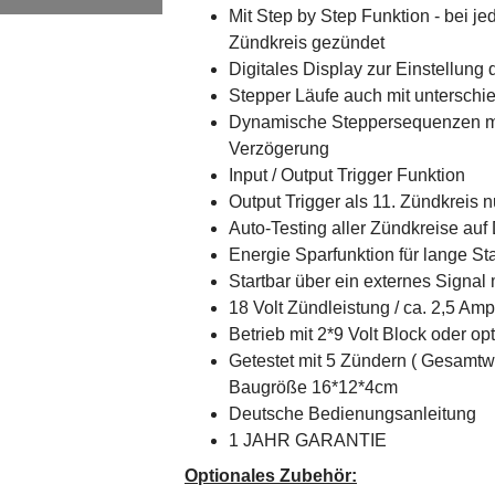
Mit Step by Step Funktion - bei j
Zündkreis gezündet
Digitales Display zur Einstellung 
Stepper Läufe auch mit untersch
Dynamische Steppersequenzen mi
Verzögerung
Input / Output Trigger Funktion
Output Trigger als 11. Zündkreis n
Auto-Testing aller Zündkreise au
Energie Sparfunktion für lange St
Startbar über ein externes Signal 
18 Volt Zündleistung / ca. 2,5 Am
Betrieb mit 2*9 Volt Block oder op
Getestet mit 5 Zündern ( Gesamtw
Baugröße 16*12*4cm
Deutsche Bedienungsanleitung
1 JAHR GARANTIE
Optionales Zubehör: