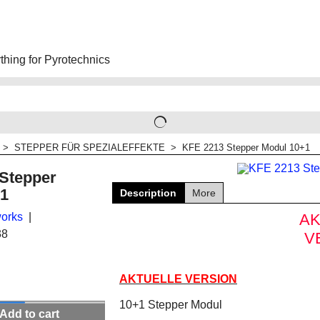
hing for Pyrotechnics
>
STEPPER FÜR SPEZIALEFFEKTE
>
KFE 2213 Stepper Modul 10+1
Stepper
+1
Description
More
orks
AK
38
V
AKTUELLE VERSION
10+1 Stepper Modul
Add to cart