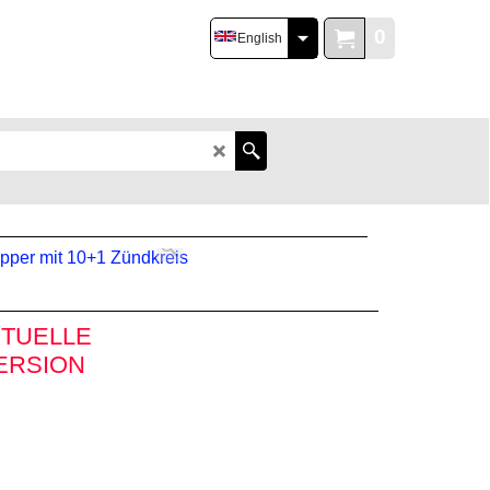
0
English
TUELLE
ERSION