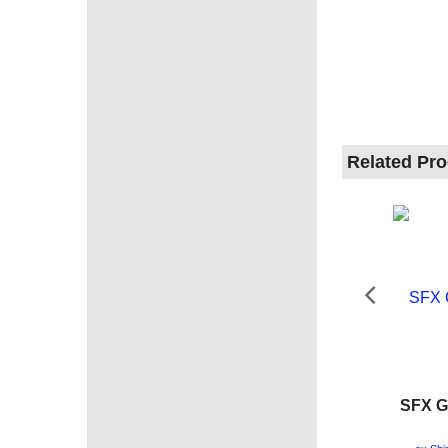
Related Pr
SFX G