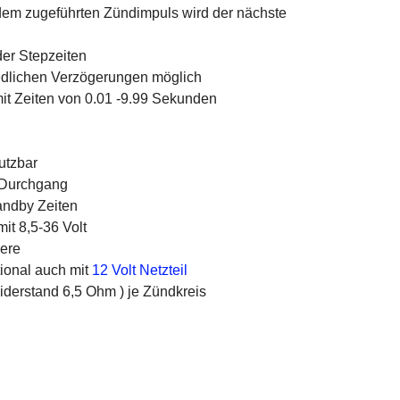
edem zugeführten Zündimpuls wird der nächste
der Stepzeiten
iedlichen Verzögerungen möglich
t Zeiten von 0.01 -9.99 Sekunden
utzbar
f Durchgang
andby Zeiten
mit 8,5-36 Volt
pere
tional auch mit
12 Volt Netzteil
iderstand 6,5 Ohm ) je Zündkreis