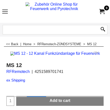
0
<< Back
|
Home
>
RFRemotech-ZÜNDSYSTEME
>
MS 12
MS 12
RFRemotech
4251589701741
ex Shipping
Add to cart