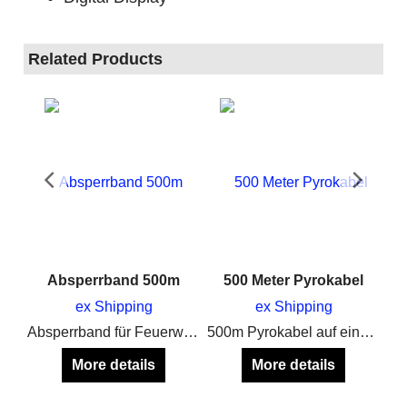
Related Products
ner
Absperrband 500m
500 Meter Pyrokabel
ex Shipping
ex Shipping
heiße Flamme - Liegt gut in der Hand - Nachfüllbar mit normalem Feuerzeuggas
Absperrband für Feuerwerk
500m Pyrokabel auf einer stabilen Rolle, zum verlängern von Elektrozündern
More details
More details