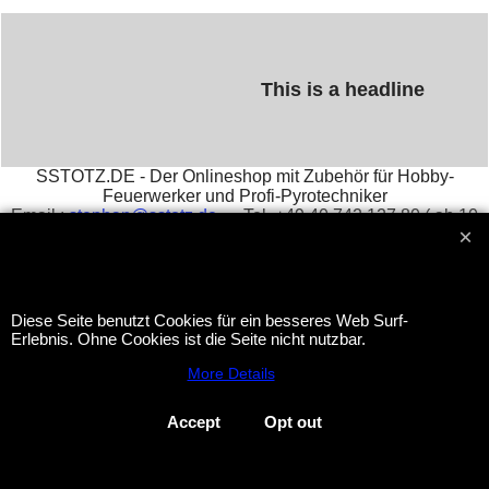
This is a headline
SSTOTZ.DE - Der Onlineshop mit Zubehör für Hobby-
Feuerwerker und Profi-Pyrotechniker
Email :
stephan@sstotz.de
Tel. +49 40 742 127 80 ( ab 10
Uhr ) Fax +49 40 742 127 81 -
Impressum
आतिशबाजी -
фейерверк -
烟花 -
花火 -
фойерверк -
πυροτεχνήματα -
fajerwerki -
havai fişek gösterisi -
fuegos
artificiales -
feu d'artifice -
fuochi d'artificio
Diese Seite benutzt Cookies für ein besseres Web Surf-
Erlebnis. Ohne Cookies ist die Seite nicht nutzbar.
More Details
To create online store
ShopFactory eCommerce
software was used.
Accept
Opt out