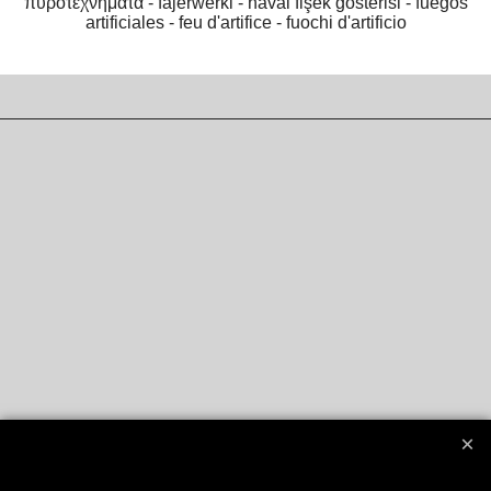
πυροτεχνήματα -
fajerwerki -
havai fişek gösterisi -
fuegos
artificiales -
feu d'artifice -
fuochi d'artificio
Boutique en ligne créés
avec le logiciel
eCommerce ShopFactory