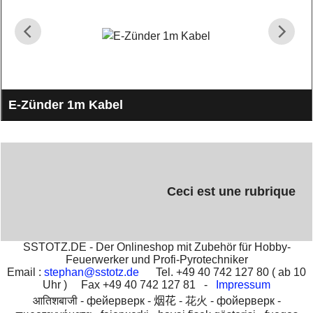
E-Zünder 1m Kabel
Elektrozünder mit 1 Meter langem Kabel
Ceci est une rubrique
SSTOTZ.DE - Der Onlineshop mit Zubehör für Hobby-
Feuerwerker und Profi-Pyrotechniker
Email :
stephan@sstotz.de
Tel. +49 40 742 127 80 ( ab 10
Uhr ) Fax +49 40 742 127 81 -
Impressum
आतिशबाजी -
фейерверк -
烟花 -
花火 -
фойерверк -