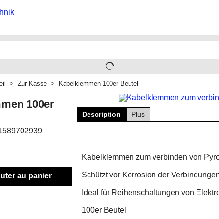
eil
>
Zur Kasse
>
Kabelklemmen 100er Beutel
mmen 100er
Description
Plus
1589702939
Kabelklemmen zum verbinden von Pyro
Schützt vor Korrosion der Verbindunge
uter au panier
Ideal für Reihenschaltungen von Elekt
100er Beutel