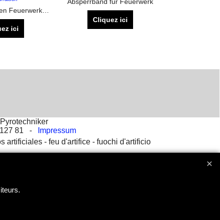
Absperrband für Feuerwerk
Gutschein für den Feuerwerkszubehör Shop - Ideal als Geschenk für Feuerwerker und Pyrotechniker
Cliquez ici
ez ici
Pyrotechniker
2 127 81 -
Impressum
s artificiales -
feu d'artifice -
fuochi d'artificio
iteurs.