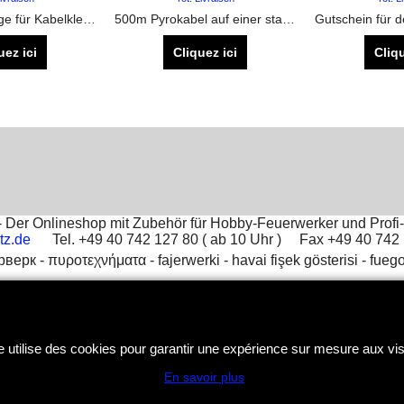
Die Ideale Zange für Kabelklemmen. Quetschbereich und Schneidebereich vorhanden
500m Pyrokabel auf einer stabilen Rolle, zum verlängern von Elektrozündern
uez ici
Cliquez ici
Cliqu
Der Onlineshop mit Zubehör für Hobby-Feuerwerker und Profi-
tz.de
Tel. +49 40 742 127 80 ( ab 10 Uhr ) Fax +49 40 74
рверк -
πυροτεχνήματα -
fajerwerki -
havai fişek gösterisi -
fuego
Boutique en ligne créés
avec le logiciel
eCommerce ShopFactory
e utilise des cookies pour garantir une expérience sur mesure aux vis
En savoir plus