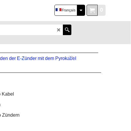
0
Français
 Kabel
n
ro Zündern