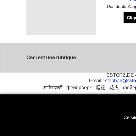
Cliq
Ceci est une rubrique
SSTOTZ.DE - 
Email :
stephan@ssto
आतिशबाजी -
фейерверк -
烟花 -
花火 -
фойе
Ce sit