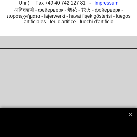
Uhr ) Fax +49 40 742 127 81 -
Impressum
आतिशबाजी -
фейерверк -
烟花 -
花火 -
фойерверк -
πυροτεχνήματα -
fajerwerki -
havai fişek gösterisi -
fuegos
artificiales -
feu d'artifice -
fuochi d'artificio
Boutique en ligne créés
avec le logiciel
eCommerce ShopFactory