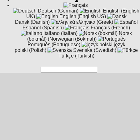
Deutsch (German)
English (English
UK)
English (English US)
Dansk (Danish)
ελληνικά (Greek)
Español (Spanish)
Français (French)
Italiano (Italian)
Norsk
SFX Gestelle
(bokmål) (Norwegian (Bokmal))
Abschussgestelle für Gas und Lycopodium für Special Effects und
Português (Portuguese)
język
polski (Polish)
Svenska (Swedish)
Türkçe (Turkish)