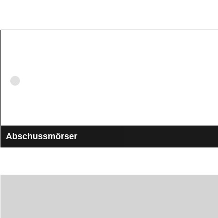
Abschussmörser
Abschussmörser für Kugelbomben und Zylinderbomben. Alle größe