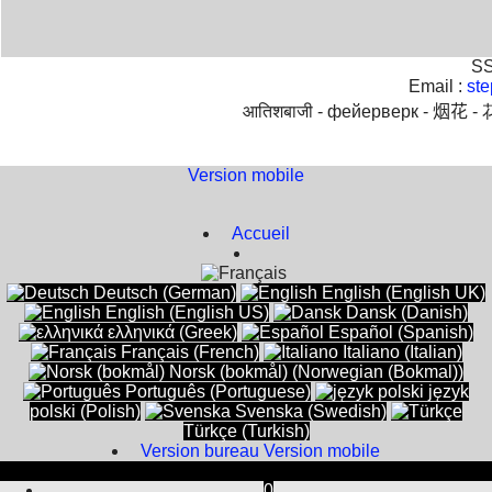
SS
PyroLamas Singleshot Multi-Flex System
Email :
st
आतिशबाजी -
фейерверк -
烟花 -
Das PyroLamas Singleshot System ist Flexibel, leicht zu Handha
Version mobile
Boutique en ligne créés
avec le logiciel
eCommerce ShopFactory
Accueil
Deutsch (German)
English (English UK)
English (English US)
Dansk (Danish)
ελληνικά (Greek)
Español (Spanish)
Sonstige Gestelle für Feuerwerker und Pyrotechni
Français (French)
Italiano (Italian)
Norsk (bokmål) (Norwegian (Bokmal))
Abschussgestelle aus PE und Aluminium für Vulkane, Singleshots,
Português (Portuguese)
język
polski (Polish)
Svenska (Swedish)
Türkçe (Turkish)
Version bureau
Version mobile
0