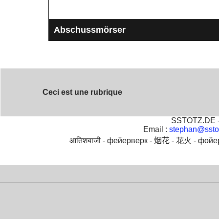
Abschussmörser
Abschussmörser für Kugelbomben und
Zylinderbomben. Alle größen von 2" bis 16" ( 50mm 
400mm )
Ceci est une rubrique
SSTOTZ.DE - 
Email :
stephan@ssto
आतिशबाजी -
фейерверк -
烟花 -
花火 -
фойе