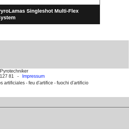
yroLamas Singleshot Multi-Flex
Sonstig
System
Pyrotec
as PyroLamas Singleshot System ist Flexibel,
Abschussg
eicht zu Handhaben und Robust
Vulkane, S
Pyrotechniker
2 127 81 -
Impressum
s artificiales -
feu d'artifice -
fuochi d'artificio