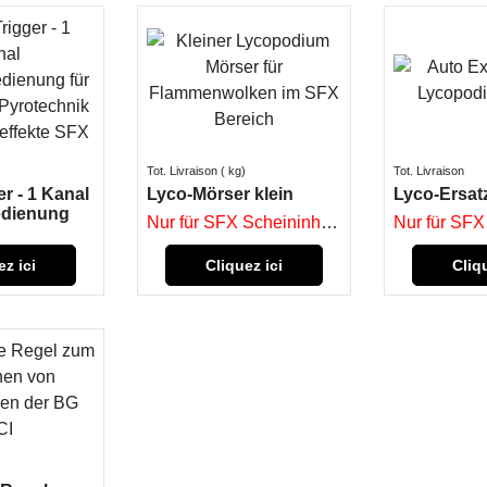
Tot. Livraison
kg
Tot. Livraison
r - 1 Kanal
Lyco-Mörser klein
Lyco-Ersatz
edienung
Nur für SFX Scheininhaber
ez ici
Cliquez ici
Cliq