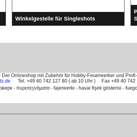
P
Winkelgestelle für Singleshots
Winkelgestelle zum projektieren von Singleshots und
D
-
Feuertöpfe im Feuerwerk bei Musikfeuerwerken.
l
Ideal auch für Profi-Pyrotechniker
Der Onlineshop mit Zubehör für Hobby-Feuerwerker und Profi-
tz.de
Tel. +49 40 742 127 80 ( ab 10 Uhr ) Fax +49 40 74
рверк -
πυροτεχνήματα -
fajerwerki -
havai fişek gösterisi -
fuego
Boutique en ligne créés
avec le logiciel
eCommerce ShopFactory