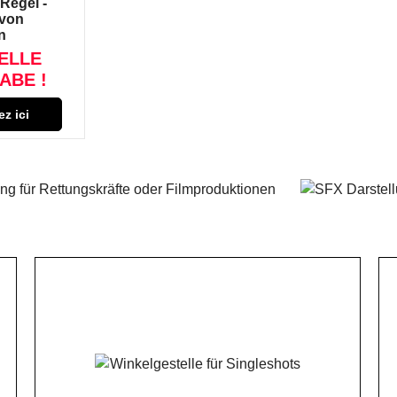
Regel -
von
n
ELLE
ABE !
ez ici